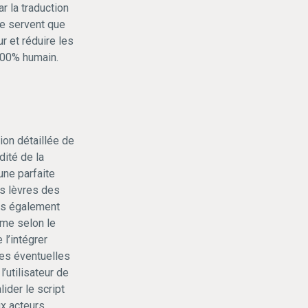
 la traduction
ne servent que
r et réduire les
 100% humain.
ion détaillée de
dité de la
une parfaite
s lèvres des
ons également
rme selon le
 l’intégrer
les éventuelles
’utilisateur de
lider le script
x acteurs.