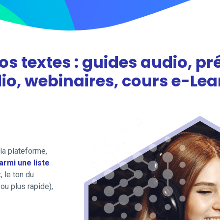
s textes : guides audio, pr
dio, webinaires, cours e-Lea
la plateforme,
parmi une liste
, le ton du
 ou plus rapide),