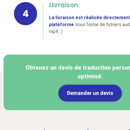
Livraison
4
La livraison est réalisée directement
plateforme
sous forme de fichiers audi
mp4…)
Obtenez un devis de traduction person
optimisé.
Demander un devis