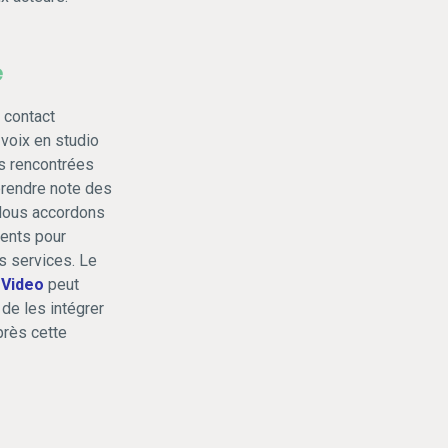
e
 contact
voix en studio
s rencontrées
prendre note des
 Nous accordons
ents pour
s services. Le
 Video
peut
 de les intégrer
près cette