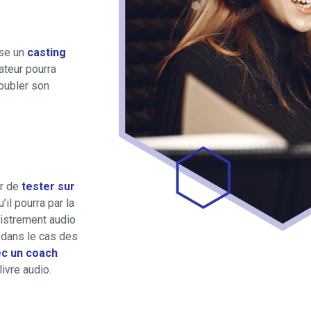
se un
casting
sateur pourra
doubler son
ur de
tester sur
’il pourra par la
gistrement audio
 dans le cas des
ec un coach
livre audio.