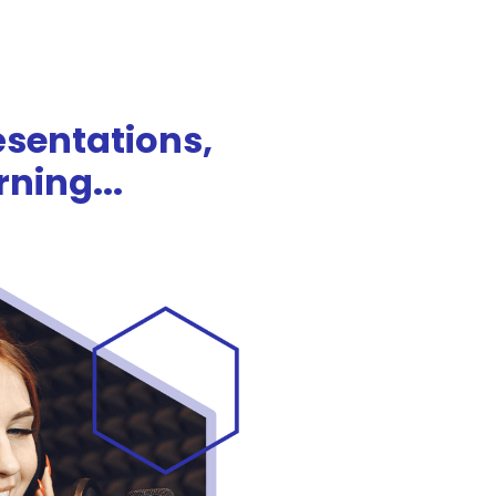
ésentations,
rning...