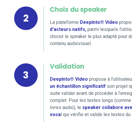
Choix du speaker
2
La plateforme
DeepInto® Video
propo
d’acteurs natifs,
parmi lesquels l’utili
choisir le speaker le plus adapté pour 
contenu audiovisuel.
Validation
3
DeepInto® Video
propose à l’utilisate
un échantillon significatif
son projet qu
suite valider avant de procéder à l’enre
complet. Pour les textes longs (comme
livres audio), le
speaker collabore av
voca
l qui vérifie et valide les textes du 