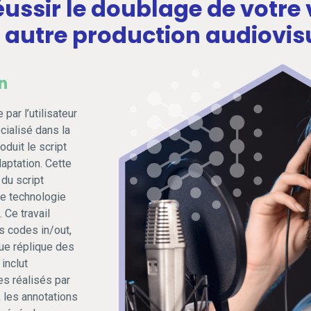
éussir le doublage de votre 
e autre production audiovis
n
ar l’utilisateur
cialisé dans la
oduit le script
daptation. Cette
 du script
re technologie
 Ce travail
s codes in/out,
ue réplique des
inclut
s réalisés par
, les annotations