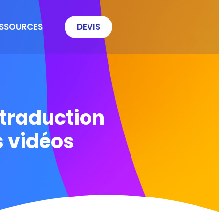
SSOURCES
DEVIS
 traduction
s vidéos