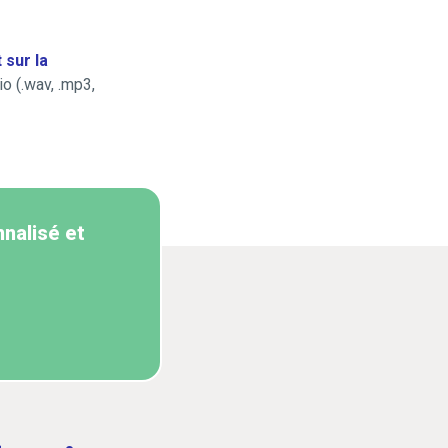
 sur la
o (.wav, .mp3,
nalisé et