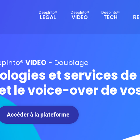
LEGAL
VIDEO
TECH
RE
epInto®
VIDEO
- Doublage
ologies et services de
et le voice-over de vo
Accéder à la plateforme