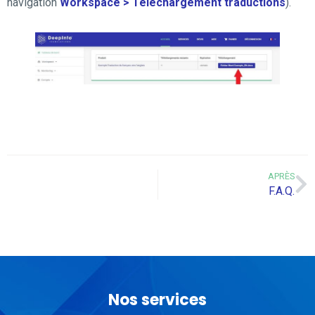
navigation
Workspace > Téléchargement traductions
).
APRÈS
F.A.Q.
Nos services