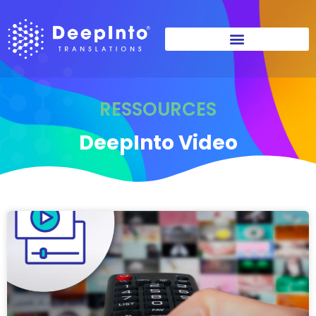
RESSOURCES
DeepInto Video